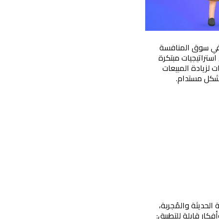
تُعد زيادة المبيعات هدفًا رئيسيًا تسعى إليه جميع المواقع الخدمية لتحقيق النمو والاستمرارية في سوق المنافسة 
المتسارعة، ومع تطور أساليب التسويق الرقمي وتغير سلوك المستهلكين، بات من الضروري تبني استراتيجيات مبتكرة 
ومقترحات فعّالة لتعزيز فرص البيع وتحقيق أفضل النتائج، لذا وفي هذا المقال، نستعرض مقترحات لزيادة المبيعات 
بشكل مستدام.
لزيادة مبيعات المواقع الخدمية بشكل فعّال، يمكنك اتباع مجموعة من الاستراتيجيات التسويقية الحديثة والمُجربة، 
ار قابلة للتطبيق: