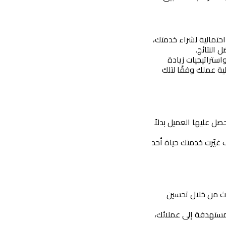
 ابدأ بتحديد شخصية العميل المثالي الذي يمتلك أعلى احتمالية لشراء خدمتك، 
النتائج.
 قم بدراسة وتحليل المنافسين للتعرف على ما يقدمونه من خدمات واستراتيجيات زيادة 
المبيعات التي يتبعونها، مما يساعدك على معرفة نقاط القوة والضعف لديهم وتطوير آلية عملك وفقًا لتلك 
عند تسويق وبيع خدمتك، ركز على الفوائد التي سيحصل عليها العميل بدلاً 
اربط خدمتك بقصة إنسانية حقيقية أو ملهمة، مثل كيف غيّرت خدمتك حياة أحد 
 اعمل على تحسين ظهور موقعك في نتائج محركات البحث من خلال تحسين 
 استخدم التسويق عبر البريد الإلكتروني لإرسال رسائل مستهدفة إلى عملائك، 