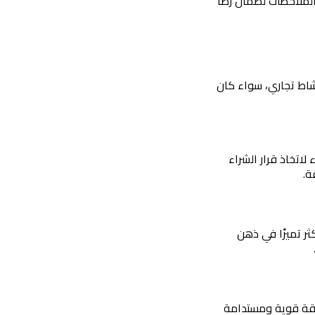
جمع ملاحظات العملاء بانتظام، والعمل على تحسين جودة المنتجات أو الخدمات بناءً على هذه الملاحظات لضمان رضا 
تُعدّ الأفكار التسويقية المبتكرة عنصرًا أساسيًا في تعزيز المبيعات وتحقيق النمو المستدام لأي نشاط تجاري، سواء كان 
الأفكار التسويقية المدروسة، مثل العروض الجذابة أو الحملات الإبداعية، تُسهم في دفع العملاء لاتخاذ قرار الشراء 
ة.
في سوق يمتلئ بالخيارات، تساعد الأفكار التسويقية الفريدة على إبراز علامتك التجارية وجعلها أكثر تميزًا في ذهن 
الأفكار التسويقية التي تُشرك العملاء، مثل المسابقات أو المحتوى التفاعلي، تُسهم في بناء علاقة قوية ومستدامة 