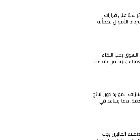
عدم وجود تقييمات أو شهادات من العملاء السابقين يمكن أن يقلل من مصداقية الخدمة ويؤثر سلبًا على قرارات 
لزيادة الثقة، يجب عرض تقييمات العملاء وشهاداتهم على موقعك، وتقديم ضمانات لاسترداد الأموال لطمأنة 
 السوق.
يجب البقاء 
على اطلاع دائم بأحدث الاتجاهات التكنولوجية في مجالك، وتبني الابتكارات التي تعزز من تجربة العملاء وتزيد من كفاءة 
عدم القدرة على تحديد فعالية الحملات التسويقية وتأثيرها على المبيعات يمكن أن يؤدي إلى استنزاف الموارد دون نتائج 
يجب استخدام أدوات تحليل البيانات لمراقبة أداء الحملات وتحديد العائد على الاستثمار بدقة، مما يساعد في 
لاء الحاليين.
يجب 