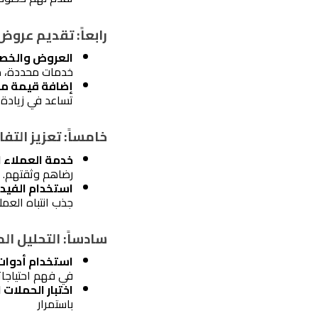
رابعاً: تقديم عروض
العروض والخصو
خدمات محددة، مم
إضافة قيمة م
تساعد في زيادة ا
خامساً: تعزيز التف
خدمة العملاء ا
رضاهم وثقتهم.
استخدام الفيد
جذب انتباه العم
سادساً: التحليل ال
استخدام أدوات 
في فهم احتياجات
اختبار الحملات 
باستمرار