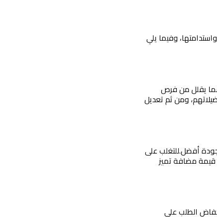
عند السعي لزيادة المبيعات في موقعك الخدمي، قد تواجه تحديات تؤثر سلبًا على نمو الأعمال واستدامتها، وفيما يلي 
عدم التعمق في فهم ما يريده العملاء يؤدي إلى تقديم خدمات أو عروض لا تلبي توقعاتهم، مما يقلل من فرص 
لحل هذه المشكلة، يجب إجراء بحوث سوقية واستطلاعات رأي لفهم احتياجات العملاء وتفضيلاتهم، ومن ثم تعديل 
جودة أفضل.
للتغلب على 
ذلك، يجب تحليل السوق والمنافسين بانتظام، وتحديد نقاط القوة والضعف، والعمل على تقديم قيمة مضافة تميز 
سلوك العملاء يتغير باستمرار بسبب التطورات التكنولوجية وتغير الاتجاهات، مما قد يؤدي إلى انخفاض الطلب على 