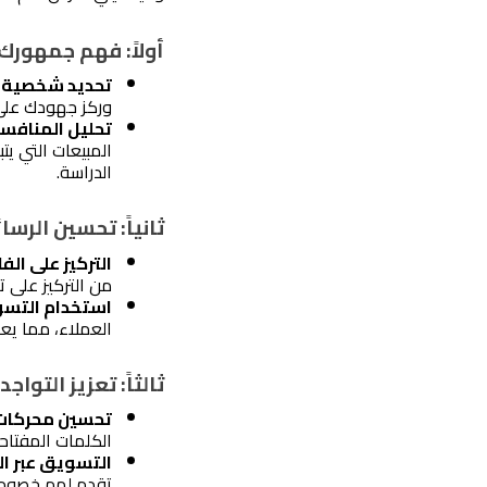
أولاً: فهم جمهورك
تحديد شخصية ا
وركز جهودك على
تحليل المنافسي
الدراسة.
ثانياً: تحسين الرس
التركيز على الف
من التركيز على 
استخدام التس
العملاء، مما يعز
ثالثاً: تعزيز التواج
تحسين محركات الب
الكلمات المفتاح
التسويق عبر الب
تقدم لهم خصوما