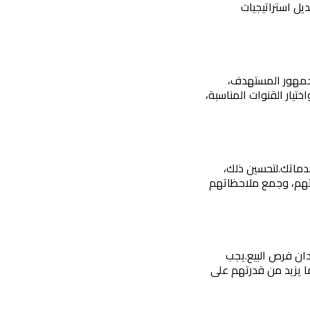
لمواكبة هذه التغيرات، يجب متابعة الاتجاهات الحديثة وتحليل بيانات العملاء لتعديل استراتيجيات 
استراتيجية التسويق غير الفعالة أو غير الموجهة بشكل صحيح قد تؤدي إلى عدم الوصول إلى الجمهور المستهدف، 
يجب تطوير استراتيجية تسويق رقمي شاملة تشمل تحديد الأهداف، واختيار القنوات المناسبة، 
دماتك.
لتحسين ذلك، 
يجب تدريب فريق خدمة العملاء على التعامل بفعالية مع العملاء، والاستجابة السريعة لاحتياجاتهم، وجمع ملاحظاتهم 
ان فرص البيع.
يجب 
توفير برامج تدريبية منتظمة لفريق المبيعات لتعزيز مهاراتهم ومعرفتهم بالخدمات المقدمة، مما يزيد من قدرتهم على 