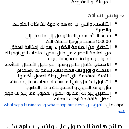
المرسلة أو المقروءة.
2- واتس اب api 
التناسب: 
واتس اب api هو واجهة للشركات المتوسط 
والكبيرة.
حدود البث: 
يسمح لك بالتواصل إلى ما يصل إلى 
100000مستخدم يوميًا لحملات البث.
التحقق من العلامة الخضراء: 
يتيح لك إمكانية التحقق 
من العلامة الخضراء من خلال بعض المنصات التي توفر لك 
الحلول، ومنها منصة سوشيال بوت.
الاندماج: 
تكامل سلس وسهل مع حلول الأعمال الشائعة.
الأتمتة و روبوتات المحادثات: 
يسمح لك باستخدام 
الأتمتة المتقدمة التي تغطي رحلة العميل بأكملها.
التداول الكامل: 
يتيح لك استخدام ميزات تدوال محسنة، 
مثل روابط الخروج، و المدفوعات داخل التطبيق.
التحليل: 
يتيح لك إمكانية التحليل العميق، مما يتيح لك فهم 
أفضل لكافة مشاركات العملاء 
تعرف على:
 الفرق بين whatsapp business و whatsapp business 
.
api
نصائح هامة للحصول على واتس اب api بكل 