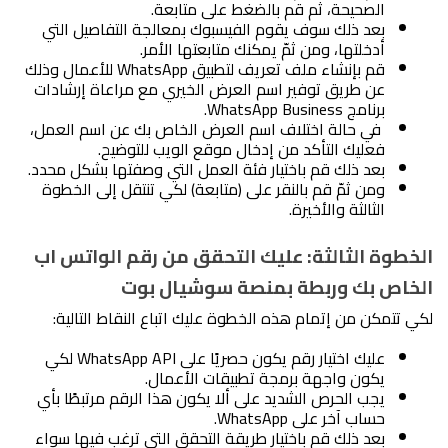
الصحيحة، ثم قم بالضغط على متابعة.
بعد ذلك سوف يقوم الفيسبوك بمعالجة التفاصيل التي 
أدخلتها، ومن ثمّ يمكنك متابعتها الأمر.
قم بإنشاء ملف تعريف لتطبيق WhatsApp للأعمال وذلك 
عن طريق توفير اسم العرض الخيري مع مراعاة إرشادات 
برنامج WhatsApp Business.
 في حالة اختلاف اسم العرض الخاص بك عن اسم العمل، 
فعليك التأكد من إدخال موقع الويب للتوضيح.
بعد ذلك قم باختيار فئة العمل التي وصفتها بشكل محدد.
ومن ثمّ قم بالنقر على (متابعة) لكي تنتقل إلى الخطوة 
الثالثة والأخيرة.
الخطوة الثالثة: عليك التحقق من رقم الواتس اب 
الخاص بك وربطة بمنصة سوشيال بوت
لكي تتمكن من إتمام هذه الخطوة عليك اتباع النقاط التالية:
عليك اختيار رقم يكون حصريًا على WhatsApp API لكي 
يكون واجهة برمجة تطبيقات الأعمال. 
يجب الحرص الشديد على ألا يكون هذا الرقم مرتبطًا بأي 
حساب آخر على WhatsApp.
بعد ذلك قم باختيار طريقة التحقق التي ترغب فيها سواء 