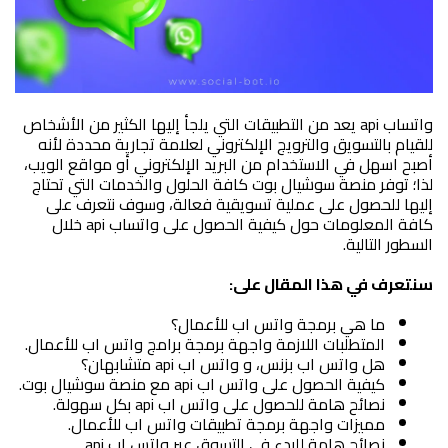
واتساب api يعد من التطبيقات التي يلجأ إليها الكثير من الأشخاص 
للقيام بالتسويق والترويج الإلكتروني لعلامة تجارية محددة لأنه 
أصبح اسهل في الاستخدام من البريد الإلكتروني أو مواقع الويب، 
لذا؛ توفر منصة سوشيال بوت كافة الحلول والخدمات التي تحتاج 
إليها للحصول على عملية تسويقية فعالة، وسوف نتعرف على 
كافة المعلومات حول كيفية الحصول على واتساب api خلال 
السطور التالية.
سنتعرف في هذا المقال على:
ما هي برمجة واتس اب للأعمال؟
المتطلبات اللازمة واجهة برمجة برامج واتس اب للأعمال.
هل واتس اب بزنس، و واتس اب api متشابهان؟
كيفية الحصول على واتس اب api مع منصة سوشيال بوت.
نصائح هامة للحصول على واتس اب api بكل سهولة.
مميزات واجهة برمجة تطبيقات واتس اب للأعمال.
نصائح هامة للبدء في التسوق عبر واتس اب api.