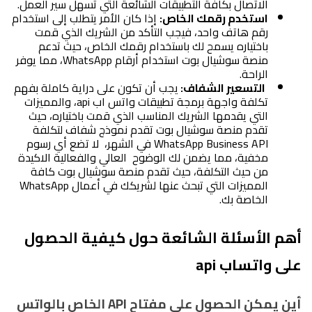
الاتصال بكافة التطبيقات الشائعة التي تسهل سير العمل.
استخدم رقمك الخاص:
 إذا كان الأمر يتطلب إلى استخدام 
رقم هاتف واحد، فيجب التأكد من الشريك الذي قمت 
باختياره يسمح لك باستخدام رقمك الخاص، حيث تدعم 
منصة سوشيال بوت استخدام أرقام WhatsApp، مما يوفر 
الراحة.
التسعير الشفاف: 
يجب أن تكون على دراية كاملة بفهم 
تكلفة واجهة برمجة تطبيقات واتس اب api، والمميزات 
التي يقدمها الشريك المناسب الذي قمت باختياره، حيث 
تقدم منصة سوشيال بوت تقدم نموذج شفاف لتكلفة 
WhatsApp Business API في الشهر،  لا تضع أي رسوم 
مخفية، مما يضمن لك الوضوح  العالي والفعالية الاكيدة 
من حيث التكلفة، حيث تقدم منصة سوشيال بوت كافة 
المميزات التي تبحث عنها لشريكك في أعمال WhatsApp 
الخاصة بك.
أهم الأسئلة الشائعة حول كيفية الحصول 
على واتساب api 
أين يمكن الحصول على مفتاح API الخاص بالواتس 