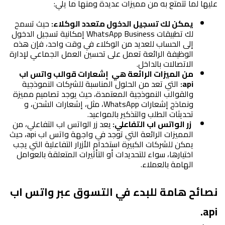
عليها لما تتمتع به من مميزات عديدة ومنها ما يلي:
يمكن لك تسجيل الدخول متعدد الوكلاء:
 حيث تسمح 
لك تطبيقات WhatsApp Business إمكانية تسجيل الدخول 
إلى الحساب للعديد من الوكلاء في وقت واحد، فإن هذه 
الوظيفة الرائعة تعمل على تحسين العمل الجماعي لإدارة 
الاتصالات بالداخل.
من الميزات الرائعة هي  إشعارات قوالب واتس اب 
api:
 التي تعد من الحلول المناسبة للشركات النموذجية 
والقوالب النموذجية المعتمدة، حيث يوجد تصاميم مميزة 
ونماذج إشعارات WhatsApp، مثل، إشعارات الشحن، و 
تحديثات الطلب والتذكير بالمواعيد.
زر الواتس اب التفاعلي: 
يعد زر الواتس اب التفاعلي، من 
المميزات الرائعة التي توجد في واجهة واتس اب api، حيث 
يمكن للشركات الكبيرة استخدام الأزرار التفاعلية التي يجب 
اختيارها، سواء للتحديدات أو التأثيرات المتعلقة بالعوامل 
الهامة بالعملاء.
نصائح هامة للبدء في التسوق عبر واتس اب 
api.