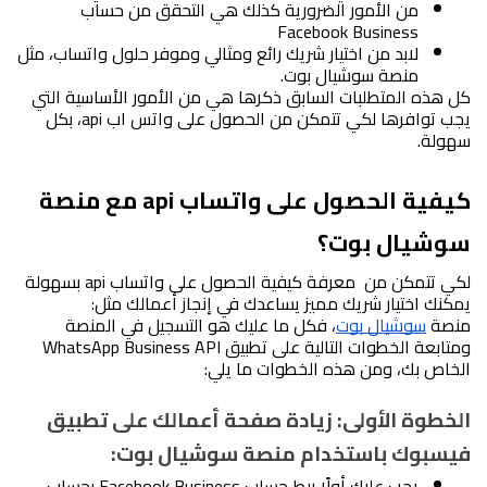
من الأمور الضرورية كذلك هي التحقق من حساب 
Facebook Business
لابد من اختيار شريك رائع ومثالي وموفر حلول واتساب، مثل 
منصة سوشيال بوت.
كل هذه المتطلبات السابق ذكرها هي من الأمور الأساسية التي 
يجب توافرها لكي تتمكن من الحصول على واتس اب api، بكل 
سهولة.
كيفية الحصول على واتساب api مع منصة 
سوشيال بوت؟
لكي تتمكن من  معرفة كيفية الحصول على واتساب api بسهولة 
يمكنك اختيار شريك مميز يساعدك في إنجاز أعمالك مثل: 
منصة 
سوشيال بوت
، فكل ما عليك هو التسجيل في المنصة 
ومتابعة الخطوات التالية على تطبيق WhatsApp Business API 
الخاص بك، ومن هذه الخطوات ما يلي:
الخطوة الأولى: زيادة صفحة أعمالك على تطبيق 
فيسبوك باستخدام منصة سوشيال بوت: 
يجب عليك أولًا ربط حساب Facebook Business بحساب 