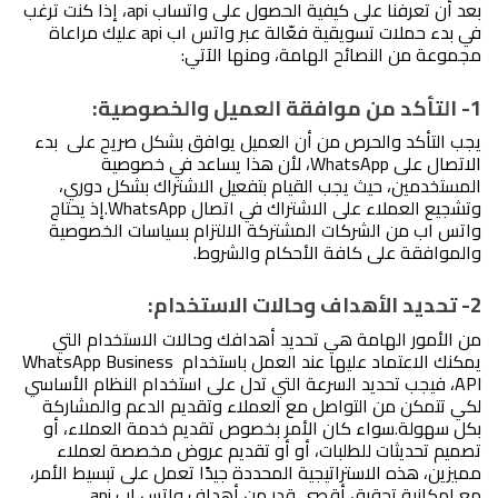
بعد أن تعرفنا على كيفية الحصول على واتساب api، إذا كنت ترغب 
في بدء حملات تسويقية فعّالة عبر واتس اب api عليك مراعاة 
مجموعة من النصائح الهامة، ومنها الآتي:
1- التأكد من موافقة العميل والخصوصية:
يجب التأكد والحرص من أن العميل يوافق بشكل صريح على  بدء 
الاتصال على WhatsApp، لأن هذا يساعد في خصوصية 
المستخدمين، حيث يجب القيام بتفعيل الاشتراك بشكل دوري، 
وتشجيع العملاء على الاشتراك في اتصال WhatsApp.
إذ يحتاج 
واتس اب من الشركات المشتركة الالتزام بسياسات الخصوصية 
والموافقة على كافة الأحكام والشروط.
2- تحديد الأهداف وحالات الاستخدام: 
من الأمور الهامة هي تحديد أهدافك وحالات الاستخدام التي 
يمكنك الاعتماد عليها عند العمل باستخدام WhatsApp Business 
API، فيجب تحديد السرعة التي تدل على استخدام النظام الأساسي 
لكي تتمكن من التواصل مع العملاء وتقديم الدعم والمشاركة 
بكل سهولة.
سواء كان الأمر بخصوص تقديم خدمة العملاء، أو 
تصميم تحديثات للطلبات، أو أو تقديم عروض مخصصة لعملاء 
مميزين، هذه الاستراتيجية المحددة جيدًا تعمل على تبسيط الأمر، 
مع إمكانية تحقيق أقصى قدر من أهداف واتس اب api.