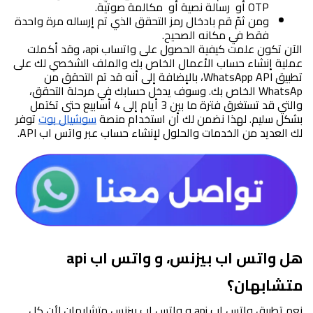
OTP أو  رسالة نصية أو  مكالمة صوتية.
ومن ثمّ قم بادخال رمز التحقق الذي تم إرساله مرة واحدة 
فقط في مكانه الصحيح.
الآن تكون علمت كيفية الحصول على واتساب api، وقد أكملت 
عملية إنشاء حساب الأعمال الخاص بك والملف الشخصي لك على 
تطبيق WhatsApp API، بالإضافة إلى أنه قد تم التحقق من 
WhatsAp الخاص بك.
 وسوف يدخل حسابك في مرحلة التحقق، 
والتي قد تستغرق فترة ما بين 3 أيام إلى 4 أسابيع حتى تكتمل 
بشكل سليم. 
لهذا نضمن لك أن استخدام منصة 
سوشيال بوت
 توفر 
لك العديد من الخدمات والحلول لإنشاء حساب عبر واتس اب API.
هل واتس اب بيزنس، و واتس اب api 
متشابهان؟
نعم تطبيق واتس اب api و واتس اب بيزنس متشابهان لأن كل 