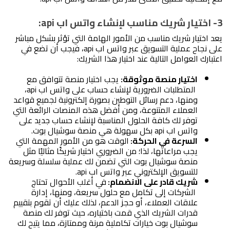
3- اختيار شريك مناسب لإنشاء واتس اب api:  
يعد اختيار شريك مناسب من الأمور الهامة التي تؤثر بشكل مباشر 
على نجاح عملية التسويق عبر واتس اب api، فيجب أن تضع في 
اعتبارك العوامل التالية عند اختيار هذا الشريك:
اختيار منصة موثوقة:
 يجب اختيار منصة تتوافق مع 
 المتطلبات الضرورية لإنشاء حساب على واتس اب api، 
ومنها، دعم رسائل التوطين بصورة إلكترونية لجميع قواعد 
العملاء المتنوعة، ومن أفضل هذه المنصات الرائعة التي 
توفر لك كافة الحلول المناسبة لإنشاء حساب جديد على 
واتس اب api بكل سهولة هي منصة سوشيال بوت.
السرعة في الحركة: 
الوقت هو من الأمور المهمة التي 
يجب مراعاتها، لذا؛ من الضروري اختيار شريكًا مثاليًا مثل 
منصة سوشيال بوت التي تضمن لك عملية سلسلة وسريعة 
للتسويق الإلكتروني عبر واتس اب api.
شريك قادر على الانضمام: 
في أغلب الأحوال تحتاج 
 الشركات إلى تكامل مع حلول سريعة، ومنها، إدارة 
علاقات العملاء، أو حجز الدعم، لذلك عليك أن تقوم بتقييم 
قدرات الشريك الذي قمت باختياره، حيث توفر لك منصة 
سوشيال بوت خيارات تكاملية مرنة وممتازة، مما يتيح لك 