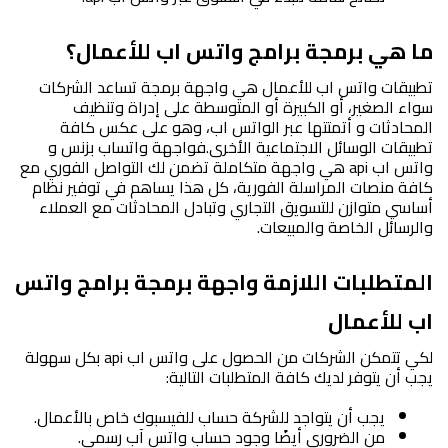
ما هي برمجة برامج واتس اب للأعمال؟
تطبيقات واتس اب للأعمال هي واجهة برمجة تساعد الشركات 
سواء الصغير، أو الكبيرة أو المتوسطة على إدراة وتنظيف 
المحادثات و أتمتتها عبر الواتس اب، وهو على عكس كافة 
تطبيقات الوسائل الاجتماعية الأخرى.
فواجهة واتساب بزنس و 
واتس اب api هي واجهة متكاملة تضمن لك التواصل الفوري مع 
كافة منصات المراسلة الفورية، كل هذا يساهم في توفير نظام 
أساسي متوازن للتسويق التجاري وتبادل المحادثات مع العملاء 
والرسائل الخاصة والمبيعات.
المتطلبات اللازمة واجهة برمجة برامج واتس 
اب للأعمال
لكي تتمكن الشركات من الحصول على واتس اب api بكل سهولة 
يجب أن يتوفر لديك كافة المتطلبات التالية:
يجب أن يتواجد للشركة حساب للفيسبوك خاص بالأعمال.
من الضروري أيضًا وجود حساب واتس آب رسمي.