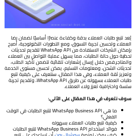
يُعد تتبع طلبات العملاء بدقة وكفاءة عنصرًا أساسيًا لضمان رضا 
العملاء وتحسين تجربة التسوق، ومع التطورات التكنولوجية، أصبح 
بإمكان الشركات الاستفادة من WhatsApp API لتقديم تحديثات 
لحظية حول حالة الطلبات، مما يسهل عملية التواصل بين العملاء 
والمتاجر.
فمن خلال إرسال إشعارات تلقائية تتضمن تأكيد الطلب، 
تحديثات الشحن، ومعلومات التسليم، يمكن تحسين مستوى الخدمة 
وتعزيز ثقة العملاء، وفي هذا المقال، سنتعرف على كيفية تتبع 
طلبات العملاء بسهوله عن طريق WhatsApp API، وتقديم تجربة 
سلسة واحترافية تعزز ولاء العملاء.
سوف نتعرف في هذا المقال على الآتي:
ما هي WhatsApp Business API لتتبع الطلبات في الوقت 
الفعلي؟
كيفية تتبع طلبات العملاء بسهوله
فوائد استخدام WhatsApp Business API لتتبع الطلبات
كيف يمكن لمنصة 
سوشيال بوت
 أن تساعدك على تتبع 