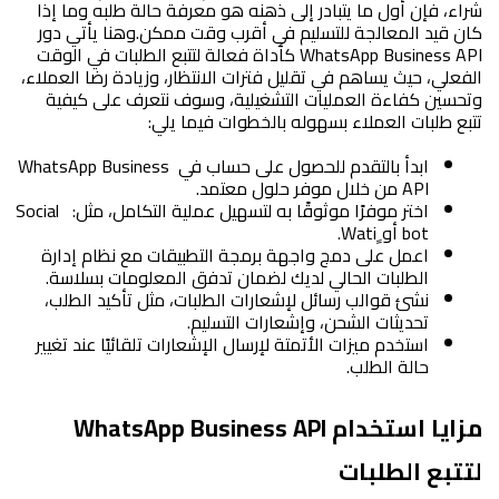
شراء، فإن أول ما يتبادر إلى ذهنه هو معرفة حالة طلبه وما إذا 
كان قيد المعالجة للتسليم في أقرب وقت ممكن.
وهنا يأتي دور 
WhatsApp Business API كأداة فعالة لتتبع الطلبات في الوقت 
الفعلي، حيث يساهم في تقليل فترات الانتظار، وزيادة رضا العملاء، 
وتحسين كفاءة العمليات التشغيلية، وسوف نتعرف على كيفية 
تتبع طلبات العملاء بسهوله بالخطوات فيما يلي:
ابدأ بالتقدم للحصول على حساب في WhatsApp Business 
API من خلال موفر حلول معتمد.
اختر موفرًا موثوقًا به لتسهيل عملية التكامل، مثل:  Social 
bot أو ٍ
Wati
.
اعمل على دمج واجهة برمجة التطبيقات مع نظام إدارة 
الطلبات الحالي لديك لضمان تدفق المعلومات بسلاسة.
نشئ قوالب رسائل لإشعارات الطلبات، مثل تأكيد الطلب، 
تحديثات الشحن، وإشعارات التسليم.
استخدم ميزات الأتمتة لإرسال الإشعارات تلقائيًا عند تغيير 
حالة الطلب.
مزايا استخدام WhatsApp Business API 
لتتبع الطلبات