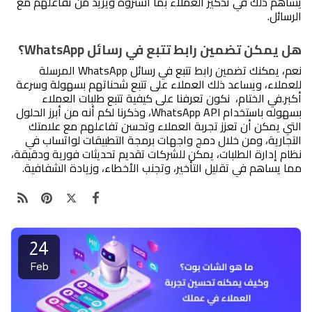
يساهم ذلك في تذكير العملاء بما اشتروه ويزيد من تفاعلهم مع 
الرسائل.
هل يمكن تضمين رابط تتبع في رسائل WhatsApp؟
نعم، يمكنك تضمين رابط تتبع في رسائل WhatsApp المرسلة 
للعملاء، ويساعد ذلك العملاء على تتبع شحناتهم بسهولة وسرعة 
أكبر.
في الختام،  نكون تعرفنا على كيفية تتبع طلبات العملاء 
بسهوله باستخدام WhatsApp API، وذكرنا لكم أنه من أبرز الحلول 
التي يمكن أن تعزز تجربة العملاء وتحسن تفاعلهم مع علامتك 
التجارية، ومن خلال دمج واجهات برمجة التطبيقات لواتساب في 
نظام إدارة الطلبات، يمكن للشركات تقديم تحديثات فورية ودقيقة، 
مما يساهم في تقليل التأخير، وتجنب الأخطاء، وزيادة الشفافية.
24
Feb