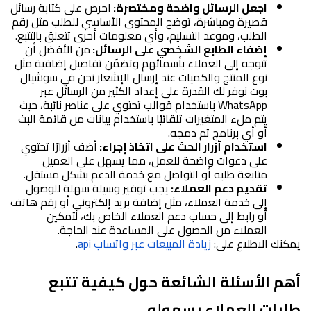
اجعل الرسائل واضحة ومختصرة: 
احرص على كتابة رسائل 
قصيرة ومباشرة، توضح المحتوى الأساسي للطلب مثل رقم 
الطلب، وموعد التسليم، وأي معلومات أخرى تتعلق بالتتبع.
إضفاء الطابع الشخصي على الرسائل: 
من الأفضل أن 
تتوجه إلى العملاء بأسمائهم وتضمّن تفاصيل إضافية مثل 
نوع المنتج والكميات عند إرسال الإشعار نحن في سوشيال 
بوت نوفر لك القدرة على إعداد الكثير من الرسائل عبر 
WhatsApp باستخدام قوالب تحتوي على عناصر نائبة، حيث 
يتم ملء المتغيرات تلقائيًا باستخدام بيانات من قائمة البث 
أو أي برنامج تم دمجه.
استخدام أزرار الحث على اتخاذ إجراء: 
أضف أزرارًا تحتوي 
على دعوات واضحة للعمل، مما يسهل على العميل 
متابعة طلبه أو التواصل مع خدمة الدعم بشكل مستقل.
تقديم دعم العملاء: 
يجب توفير وسيلة سهلة للوصول 
إلى خدمة العملاء، مثل إضافة بريد إلكتروني أو رقم هاتف 
أو رابط إلى حساب دعم العملاء الخاص بك، لتمكين 
العملاء من الحصول على المساعدة عند الحاجة.
يمكنك الاطلاع على: 
زيادة المبيعات عبر واتساب api
.
أهم الأسئلة الشائعة حول كيفية تتبع 
طلبات العملاء بسهوله