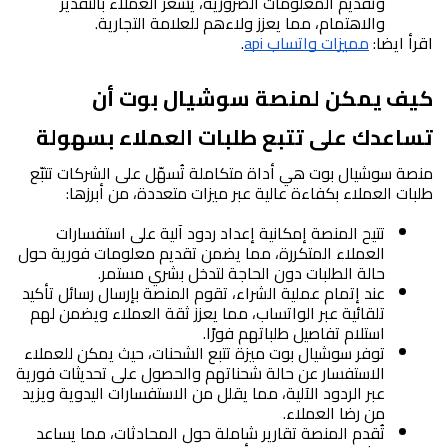
وتقديم المعلومات الضرورية، يشعر العملاء بالتقدير 
والاهتمام، مما يعزز ولاءهم للعلامة التجارية.
اقرأ ايضا: 
مميزات واتساب api
.
كيف يمكن لمنصة سوشيال بوت أن 
تساعدك على تتبع طلبات العملاء بسهولة
منصة سوشيال بوت هي أداة متكاملة تُسهّل على الشركات تتبّع 
طلبات العملاء بكفاءة عالية عبر ميزات متعددة، من أبرزها:
تتيح المنصة إمكانية إعداد ردود آلية على استفسارات 
العملاء المتكررة، مما يضمن تقديم معلومات فورية حول 
حالة الطلبات دون الحاجة لتدخل بشري مستمر.
عند إتمام عملية الشراء، تقوم المنصة بإرسال رسائل تأكيد 
تلقائية عبر الواتساب، مما يعزز ثقة العملاء ويضمن لهم 
استلام تفاصيل طلباتهم فورًا.
توفر سوشيال بوت ميزة تتبع الشحنات، حيث يمكن للعملاء 
الاستفسار عن حالة شحناتهم والحصول على تحديثات فورية 
عبر الردود الآلية، مما يقلل من الاستفسارات اليدوية ويزيد 
من رضا العملاء.
تُقدم المنصة تقارير شاملة حول المحادثات، مما يساعد 