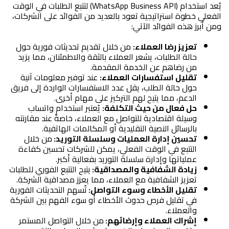
يُعد استخدام (WhatsApp Business API) لتتبع الطلبات في الوقت 
الفعلي خطوة استراتيجية تعود بالعديد من الفوائد على الشركات، 
ومن أبرز هذه الفوائد الآتي:
تعزيز رضا العملاء:
 من خلال تقديم تحديثات فورية حول 
حالة الطلبات، يشعر العملاء بالثقة والاطمئنان، مما يزيد 
من رضاهم عن الخدمة المقدمة.
تقليل استفسارات العملاء:
 عند توفير معلومات آنية 
حول حالة الطلب، يقل عدد الاستفسارات الواردة إلى فريق 
الدعم، مما يتيح لهم التركيز على مهام أخرى.
حل فعال من حيث التكلفة:
 يُعتبر استخدام واتساب 
وسيلة اقتصادية للتواصل مع العملاء، خاصةً عند مقارنته 
بالرسائل النصية التقليدية أو المكالمات الهاتفية.
تحسين إدارة العمليات وسلسلة التوريد: 
من خلال 
التتبع في الوقت الفعلي، يمكن للشركات تحسين كفاءة 
عملياتها وإدارة سلسلة التوريد بفعالية أكبر.
زيادة الشفافية والمصداقية: 
يتيح التتبع الفوري للطلبات 
تعزيز الشفافية مع العملاء، مما يعزز مصداقية الشركة.
تقليل الأخطاء وسوء التواصل: 
تُسهم التحديثات الفورية 
في تقليل فرص حدوث الأخطاء أو سوء الفهم بين الشركة 
والعملاء.
إشراك العملاء وإرضائهم: 
من خلال التواصل المستمر 